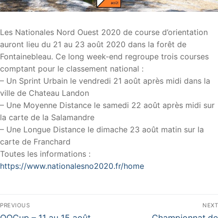
Les Nationales Nord Ouest 2020 de course d’orientation
auront lieu du 21 au 23 août 2020 dans la forêt de
Fontainebleau. Ce long week-end regroupe trois courses
comptant pour le classement national :
– Un Sprint Urbain le vendredi 21 août après midi dans la
ville de Chateau Landon
– Une Moyenne Distance le samedi 22 août après midi sur
la carte de la Salamandre
– Une Longue Distance le dimache 23 août matin sur la
carte de Franchard
Toutes les informations :
https://www.nationalesno2020.fr/home
Navigation
PREVIOUS
NEXT
de
Previous
Next
OOCup – 11 au 15 août
Championnat de