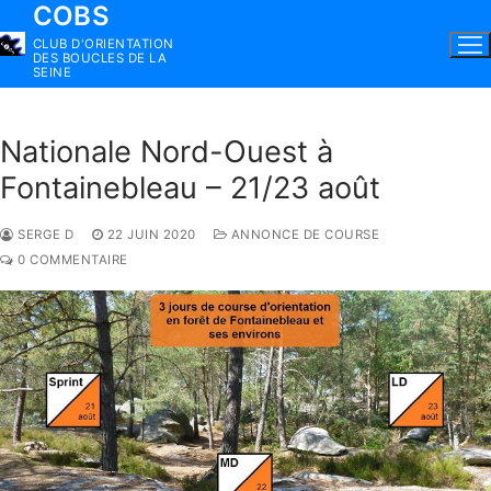
COBS
Aller
au
CLUB D'ORIENTATION
DES BOUCLES DE LA
contenu
SEINE
Nationale Nord-Ouest à
Fontainebleau – 21/23 août
SERGE D
22 JUIN 2020
ANNONCE DE COURSE
0 COMMENTAIRE