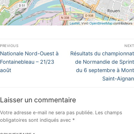
Leaflet
, \r\n©
OpenStreetMap
contributeurs
Navigation
PREVIOUS
NEXT
de
Previous
Next
Nationale Nord-Ouest à
Résultats du championnat
post:
post:
l’article
Fontainebleau – 21/23
de Normandie de Sprint
août
du 6 septembre à Mont
Saint-Aignan
Laisser un commentaire
Votre adresse e-mail ne sera pas publiée.
Les champs
obligatoires sont indiqués avec
*