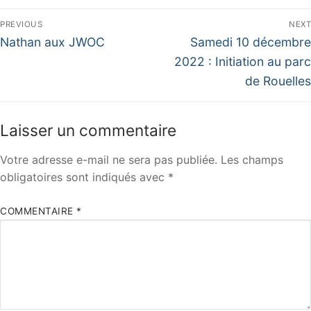
Navigation
PREVIOUS
NEXT
de
Previous
Next
Nathan aux JWOC
Samedi 10 décembre
post:
post:
l’article
2022 : Initiation au parc
de Rouelles
Laisser un commentaire
Votre adresse e-mail ne sera pas publiée.
Les champs
obligatoires sont indiqués avec
*
COMMENTAIRE
*