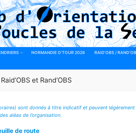
ENDRIERS
NORMANDIE O’TOUR 2026
RAID’OBS / RAND’O
: Raid’OBS et Rand’OBS
aires) sont donnés à titre indicatif et peuvent légèrement
des aléas de l’organisation.
uille de route