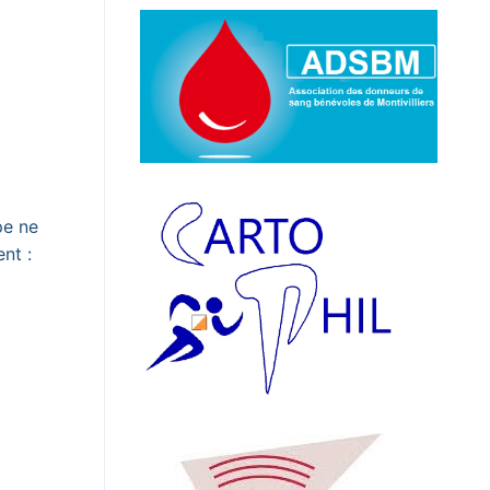
pe ne
ment :