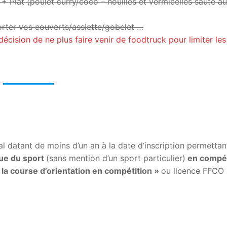
+ Plat (poulet curry/coco – nouilles et vermicelles sauté a
orter vos couverts/assiette/gobelet …
décision de ne plus faire venir de foodtruck pour limiter les
al datant de moins d’un an à la date d‘inscription permettan
que du sport
(sans mention d’un sport particulier)
en compét
 la course d’orientation en compétition »
ou licence FFCO