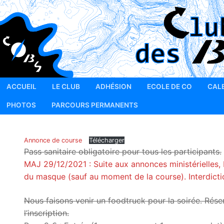
Aller
au
contenu
ACCUEIL
LE CLUB
ADHÉSION
ECOLE DE CO
CAL
PHOTOS
PARCOURS PERMANENTS
Annonce de course
Télécharger
Pass sanitaire obligatoire pour tous les participants.
MAJ 29/12/2021 : Suite aux annonces ministérielles,
du masque (sauf au moment de la course). Interdiction
Nous faisons venir un foodtruck pour la soirée. Ré
l’inscription.