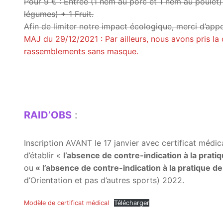
Pour 9 € : Entrée (1 nem au porc et 1 nem au poulet) 
légumes) + 1 Fruit.
Afin de limiter notre impact écologique, merci d’app
MAJ du 29/12/2021 : Par ailleurs, nous avons pris la 
rassemblements sans masque.
RAID’OBS
:
Inscription AVANT le 17 janvier avec certificat médic
d’établir «
l’absence de contre-indication à la prati
ou
« l’absence de contre-indication à la pratique de
d’Orientation et pas d’autres sports) 2022.
Modèle de certificat médical
Télécharger