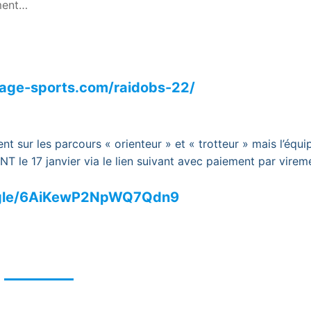
ement…
age-sports.com/raidobs-22/
nt sur les parcours « orienteur » et « trotteur » mais l’équi
ANT le 17 janvier via le lien suivant avec paiement par vire
s.gle/6AiKewP2NpWQ7Qdn9