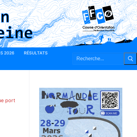
BS 2026
RÉSULTATS
Rechercher
:
ue port