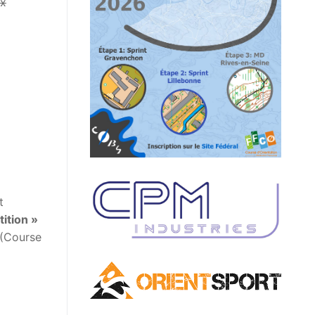
ux
t
ition »
 (Course