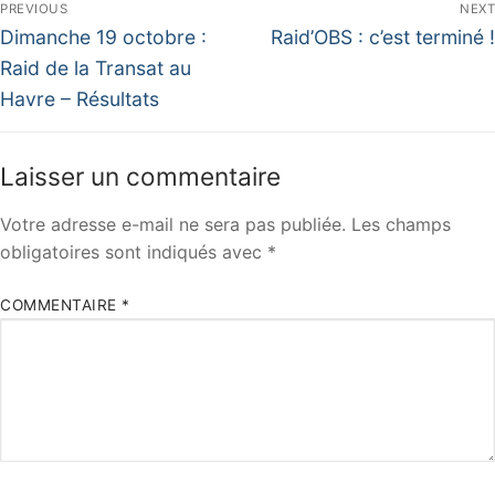
Navigation
PREVIOUS
NEXT
de
Previous
Next
Dimanche 19 octobre :
Raid’OBS : c’est terminé !
post:
post:
l’article
Raid de la Transat au
Havre – Résultats
Laisser un commentaire
Votre adresse e-mail ne sera pas publiée.
Les champs
obligatoires sont indiqués avec
*
COMMENTAIRE
*