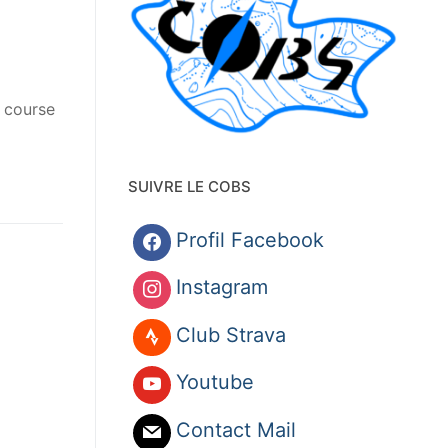
e course
SUIVRE LE COBS
Profil Facebook
Instagram
Club Strava
Youtube
Contact Mail