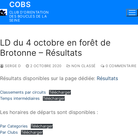
COBS
Aller
au
CLUB D'ORIENTATION
DES BOUCLES DE LA
contenu
SEINE
LD du 4 octobre en forêt de
Brotonne – Résultats
SERGE D
2 OCTOBRE 2020
NON CLASSÉ
0 COMMENTAIRE
Résultats disponibles sur la page dédiée:
Résultats
Classements par circuits
Télécharger
Temps intermédiaires
Télécharger
Les horaires de départs sont disponibles :
Par Categories
Télécharger
Par Clubs
Télécharger