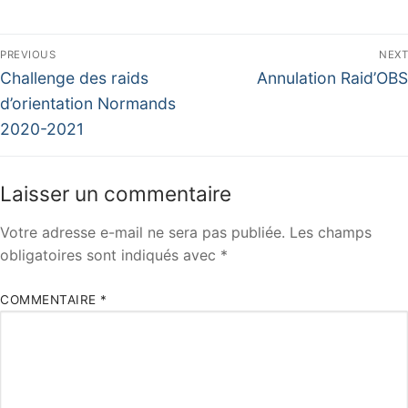
Navigation
PREVIOUS
NEXT
de
Previous
Next
Challenge des raids
Annulation Raid’OBS
post:
post:
l’article
d’orientation Normands
2020-2021
Laisser un commentaire
Votre adresse e-mail ne sera pas publiée.
Les champs
obligatoires sont indiqués avec
*
COMMENTAIRE
*