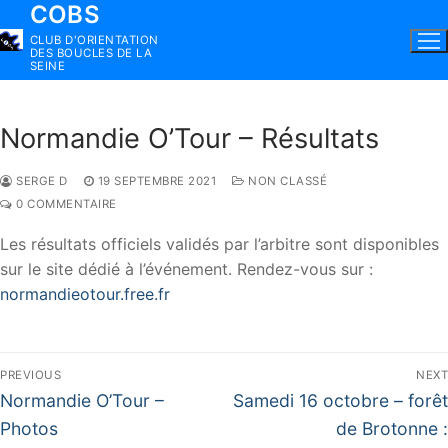
COBS
Aller
au
CLUB D'ORIENTATION
DES BOUCLES DE LA
contenu
SEINE
Normandie O’Tour – Résultats
SERGE D
19 SEPTEMBRE 2021
NON CLASSÉ
0 COMMENTAIRE
Les résultats officiels validés par l’arbitre sont disponibles
sur le site dédié à l’événement. Rendez-vous sur :
normandieotour.free.fr
Navigation
PREVIOUS
NEXT
de
Previous
Next
Normandie O’Tour –
Samedi 16 octobre – forêt
post:
post:
l’article
Photos
de Brotonne :