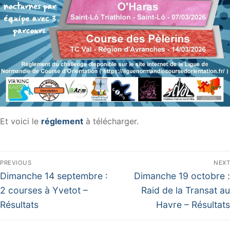
Et voici le
réglement
à télécharger.
Navigation
PREVIOUS
NEXT
de
Previous
Next
Dimanche 14 septembre :
Dimanche 19 octobre :
post:
post:
l’article
2 courses à Yvetot –
Raid de la Transat au
Résultats
Havre – Résultats