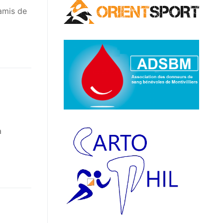
amis de
a